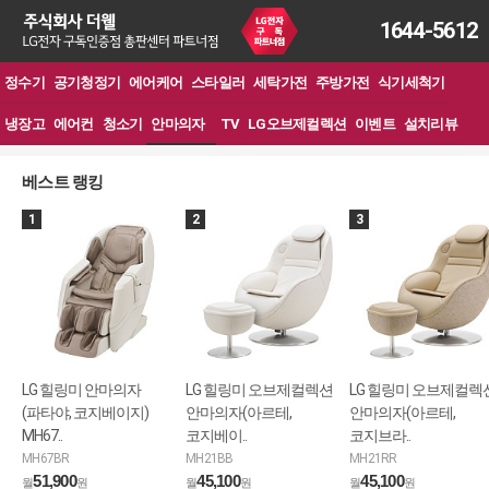
1644-5612
정수기
공기청정기
에어케어
스타일러
세탁가전
주방가전
식기세척기
냉장고
에어컨
청소기
안마의자
TV
LG오브제컬렉션
이벤트
설치리뷰
베스트 랭킹
1
2
3
LG 힐링미 안마의자
LG 힐링미 오브제컬렉션
LG 힐링미 오브제컬렉
(파타야, 코지베이지)
안마의자(아르테,
안마의자(아르테,
MH67..
코지베이..
코지브라..
MH67BR
MH21BB
MH21RR
51,900
45,100
45,100
월
원
월
원
월
원