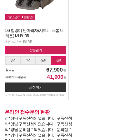
월요금2,800원할인
LG 힐링미 안마의자(시드니, 스톰브
라운) MH81RR
시드니 / MH81RR
방문관리
3년
4년
5년
6년
67,900
월 요금
원
41,900
제휴카드 사용시
원
신청하기
※ 구독 총비용/일시불 비용은 상담을 통해 확인하실 수 있습니다.
온라인 접수문의 현황
장*정님 구독신청되었습니다.
구독신청
박*영님 구독신청되었습니다.
구독신청
박*영님 문의접수되었습니다.
문의접수
박*영님 구독신청되었습니다.
구독신청