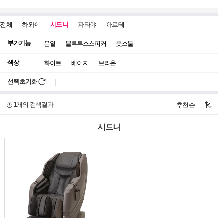
전체
하와이
시드니
파타야
아르테
부가기능
온열
블루투스스피커
풋스툴
색상
화이트
베이지
브라운
선택초기화
총
1
개의 검색결과
시드니